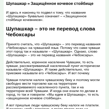
Шупашкар = Защищённое кочевое стойбище
И здесь я наконец-то подвел к тому, что название
«Шупашкар» буквально означает – «Защищенное
стойбище кочевников».
Шупашкар – это не перевод слова
Чебоксары
Принято считать, что «Шупашкар» – это перевод названия
«Чебоксары» на чувашский язык. Потому что сами чуваши
этот город так и называли – «Шупашкар». Однако, слово
«Шупашкар» – это не перевод названия «Чебоксары».
Действительно, коренное население Чувашии, то есть
чуваши, рассматриваемый населенный пункт исторически
называли «Шупашкар». И также действительно, что
приезжие называли его «Чебоксары». И вот почему.
Чуваши платили налоги чувашскому беку и поэтому могли
свободно вести торговлю как на территории
рассматриваемого населенного пункта, так и на
территории всей Чувашии. И когда они ехали по делам в
город, то так и говорили: «Мы едем в Шупашкар», то есть
«защищенное кочевое стойбище».
А вот пришлые люди чувашскому беку налоги не платили.
И поэтому, чтобы торговать и вести другие дела на