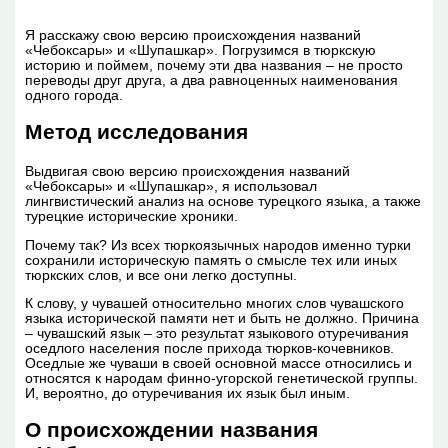
Я расскажу свою версию происхождения названий
«Чебоксары» и «Шупашкар». Погрузимся в тюркскую
историю и поймем, почему эти два названия – не просто
переводы друг друга, а два равноценных наименования
одного города.
Метод исследования
Выдвигая свою версию происхождения названий
«Чебоксары» и «Шупашкар», я использовал
лингвистический анализ на основе турецкого языка, а также
турецкие исторические хроники.
Почему так? Из всех тюркоязычных народов именно турки
сохранили историческую память о смысле тех или иных
тюркских слов, и все они легко доступны.
К слову, у чувашей относительно многих слов чувашского
языка исторической памяти нет и быть не должно. Причина
– чувашский язык – это результат языкового отуречивания
оседлого населения после прихода тюрков-кочевников.
Оседлые же чуваши в своей основной массе относились и
относятся к народам финно-угорской генетической группы.
И, вероятно, до отуречивания их язык был иным.
О происхождении названия