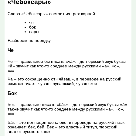
«Чебоксары»
Слово «Чебоксары» состоит из трех корней:
че
бок
сары
Разберем по порядку.
Че
Че — правильнее бы писать «чӑ». Где тюркский звук буквы
«ӑ» звучит как что-то среднее между русскими «а», «о»,
«э».
Чӑ – это сокращенно от «чӑваш», в переводе на русский
язык означает: чуваш, чувашский, чувашское.
Бок
Бок – правильно писать «бӑк». Где тюркский звук буквы «ӑ»
также звучит как что-то среднее между русскими «а», «о»,
«э».
Бӑк – это полноценное слово, в переводе на русский язык
означает: бек, бей. Бек – это властный титул, тюркский
аналог русского князя.