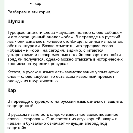
кар
Разберем и эти корни.
Шупаш
Турецкие аналоги слова «шупаш»: полное слово «обаше»
и его сокращенный аналог «оба». В переводе на русский
язык они означают: кочевое стойбище, стоянка из палаток,
обитых шкурами. Важно отметить, что турецкие слова
«обаше» и «оба» на сегодня, видимо, считаются
устаревшими и в современных онлайн словарях их найти
вряд ли получится, однако можно отыскать в исторических
хрониках на турецких ресурсах.
Кстати, в русском языке есть заимствование упомянутых
слов – слово «шуба», то есть всем известный предмет
одежды из шкур животных.
Кар
В переводе с турецкого на русский язык означают: защита,
защищенный.
В русском языке есть широко известное заимствованное
слово – «караван». Оно состоит из двух корней: «кар» и
«аван» и буквально означает «идущий вперед под
защитой».