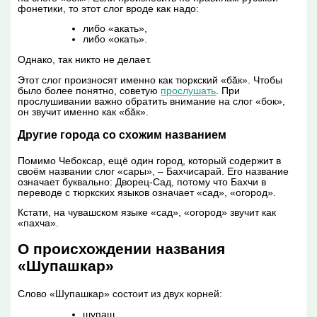
фонетики, то этот слог вроде как надо:
либо «акать»,
либо «окать».
Однако, так никто не делает.
Этот слог произносят именно как тюркский «бӑк». Чтобы
было более понятно, советую
прослушать
. При
прослушивании важно обратить внимание на слог «бок»,
он звучит именно как «бӑк».
Другие города со схожим названием
Помимо Чебоксар, ещё один город, который содержит в
своём названии слог «сары», – Бахчисарай. Его название
означает буквально: Дворец-Сад, потому что Бахчи в
переводе с тюркских языков означает «сад», «огород».
Кстати, на чувашском языке «сад», «огород» звучит как
«пахча».
О происхождении названия
«Шупашкар»
Слово «Шупашкар» состоит из двух корней:
шупаш