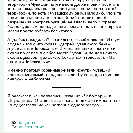
территории Чувашии, для начала должны были посетить
того, кто выдавал разрешение для ведения дел на этой
территории, то есть к чувашскому беку. Напомню, что в те
времена ведение дел на какой-либо территории без
разрешения контролирующей её власти вело к гораздо
более суровым последствиям, чем это есть в наше время –
могли просто забрать весь товар.
А где бек находился? Правильно, в своём дворце. И я уже
подвел к тому, что фраза «дворец чувашского бека»
звучала как «Чебоксары». И когда внешние посетители
ехали по делам в любое место Чувашии, то для начала
ехали в дворец чувашского бека и так и говорили: «Мы
едем в «Чебоксары»».
Именно поэтому коренные жители изнутри Чувашии
рассматриваемый город называли Шупашкар, а приезжие
снаружи – Чебоксары.
Я рассказал, как появились названия «Чебоксары» и
«Шупашкар». Это тюркские слова, и они оба имеют право
на существование как названия одного города.
$$
общество
##
просвещение